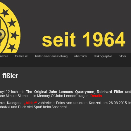
 nebra
freiheit ist
bilder einer ausstellung
überblick
diskographie
bilder
fißler
nyl-12-inch mit
The Original John Lennons Quarrymen
,
Reinhard Fißler
un
 „One Minute Silence – In Memory Of John Lennon“ tragen.
Details
serer Kategorie
„bilder“
zahlreiche Fotos von unserem Konzert am 26.08.2015 i
ubatzki und Euch viel Spaß beim Ansehen!