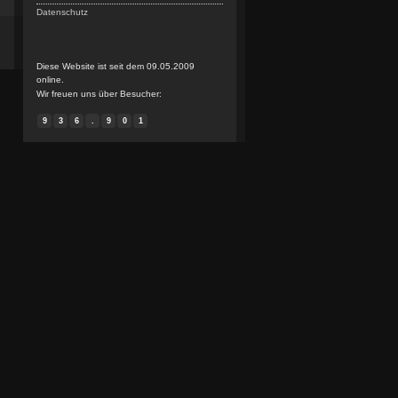
Datenschutz
Diese Website ist seit dem 09.05.2009
online.
Wir freuen uns über Besucher:
9
3
6
.
9
0
1