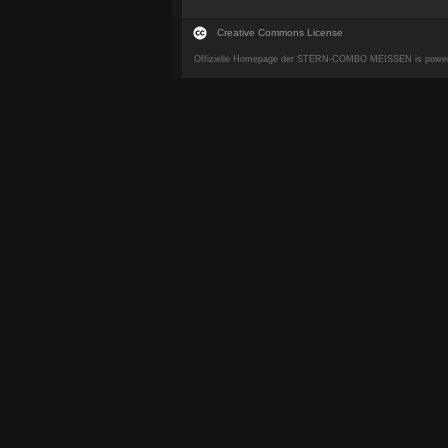
Creative Commons License
Offizielle Homepage der STERN-COMBO MEISSEN is powe