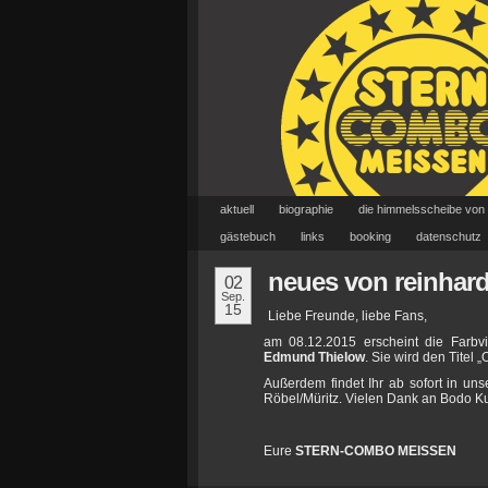
aktuell
biographie
die himmelsscheibe von
gästebuch
links
booking
datenschutz
neues von reinhard 
02
Sep.
15
Liebe Freunde, liebe Fans,
am 08.12.2015 erscheint die Farbvi
Edmund Thielow
. Sie wird den Titel
Außerdem findet Ihr ab sofort in un
Röbel/Müritz. Vielen Dank an Bodo K
Eure
STERN-COMBO MEISSEN