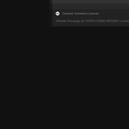
Creative Commons License
Offizielle Homepage der STERN-COMBO MEISSEN is powe