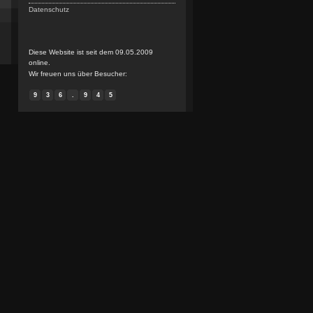
Datenschutz
Diese Website ist seit dem 09.05.2009
online.
Wir freuen uns über Besucher:
9
3
6
.
9
4
5