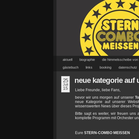
aktuell
biographie
die himmelsscheibe von
gästebuch
links
booking
datenschutz
neue kategorie auf 
25
Juli
15
Liebe Freunde, liebe Fans,
bevor wir uns morgen auf unserer
T
neue Kategorie auf unserer Websi
wissenswerten News über dieses Proj
Bitte sagt es weiter, wir freuen uns 
komplette Programm mit Orchester und
Eure
STERN-COMBO MEISSEN