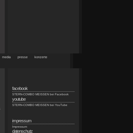
media
presse
konzerte
facebook
e
STERN-COMBO MEISSEN bei Facebook
e
youtube
STERN-COMBO MEISSEN bei YouTube
s
impressum
Impressum
datenschutz