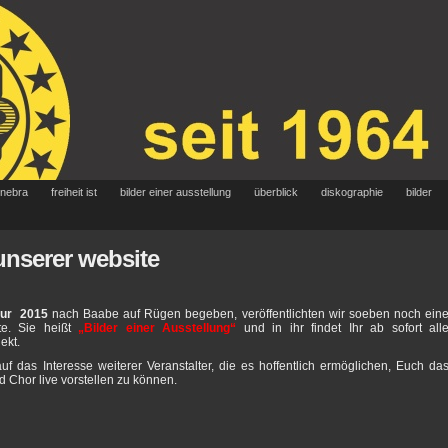
 nebra
freiheit ist
bilder einer ausstellung
überblick
diskographie
bilder
unserer website
our 2015
nach Baabe auf Rügen begeben, veröffentlichten wir soeben noch ein
te. Sie heißt
„Bilder einer Ausstellung“
und in ihr findet Ihr ab sofort all
ekt.
auf das Interesse weiterer Veranstalter, die es hoffentlich ermöglichen, Euch da
 Chor live vorstellen zu können.