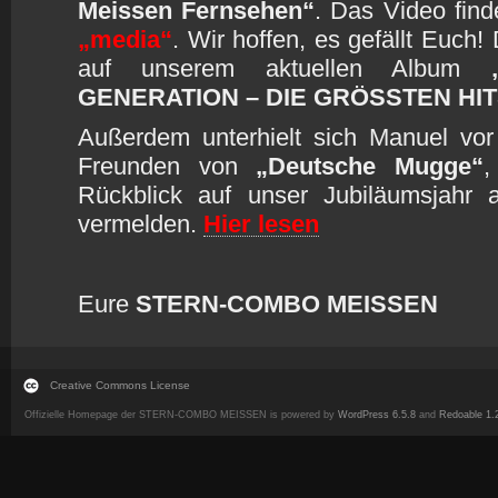
Meissen Fernsehen“
. Das Video finde
„media“
. Wir hoffen, es gefällt Euch!
auf unserem aktuellen Album
GENERATION – DIE GRÖSSTEN HIT
Außerdem unterhielt sich Manuel vor
Freunden von
„Deutsche Mugge“
,
Rückblick auf unser Jubiläumsjahr 
vermelden.
Hier lesen
Eure
STERN-COMBO MEISSEN
Creative Commons License
Offizielle Homepage der STERN-COMBO MEISSEN is powered by
WordPress 6.5.8
and
Redoable 1.