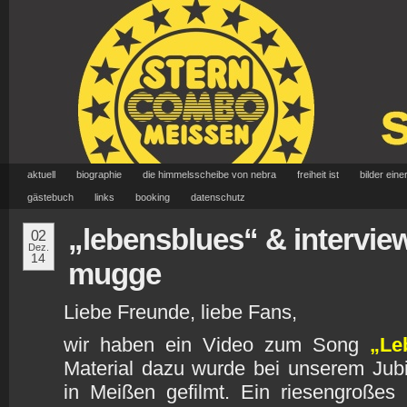
aktuell
biographie
die himmelsscheibe von nebra
freiheit ist
bilder eine
gästebuch
links
booking
datenschutz
„lebensblues“ & intervie
02
Dez.
14
mugge
Liebe Freunde, liebe Fans,
wir haben ein Video zum Song
„Le
Material dazu wurde bei unserem Jub
in Meißen gefilmt. Ein riesengroße