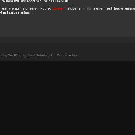
 Freunde mit und rockt mit uns das
DASDIE
!
h ein wenig in unserer Rubrik
„bilder“
stöbern, in ihr stehen seit heute einig
4 in Leipzig online …
red by
WordPress 6.5.9
and
Redoable 1.2
Meta:
Anmelden