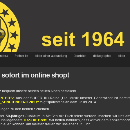
 nebra
freiheit ist
bilder einer ausstellung
überblick
diskographie
bilder
 sofort im online shop!
 bequem unsere beiden neuen Alben bestellen!
N HITS“
aus der SUPER illu-Reihe „Die Musik unserer Generation“ ist bereit
„SENFTENBERG 2013“
folgt spätestens ab dem 12.09.2014.
inungen zu den beiden Scheiben …
ser
50-jähriges Jubiläum
in Meißen mit Euch feiern werden, machen wir uns a
ins legendäre
DASDIE Brettl
. Wir hoffen natürlich, dass wir vor dem Konzert noc
enießen können, am meisten freuen wir uns aber auf Euch.