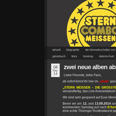
aktuell
biographie
die himmelsscheibe von
gästebuch
links
booking
datenschutz
zwei neue alben ab
04
Sep.
14
Liebe Freunde, liebe Fans,
ab sofort könnt Ihr hier im
„shop“
ganz
„STERN MEISSEN – DIE GRÖSSTE
versandfertig, das Live-Konzertalbum
Wir sind sehr gespannt auf Eure Me
Bevor wir am
12.
und
13.09.2014
un
kommenden Samstag auf nach
Erfurt
eine echte Thüringer Rostbratwurst g