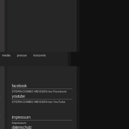
media
presse
konzerte
facebook
STERN-COMBO MEISSEN bei Facebook
youtube
s
STERN-COMBO MEISSEN bei YouTube
m
impressum
h
Impressum
datenschutz