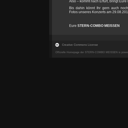
Also – kommt nach Erfurt, bringt Eure
Bis dahin könnt Ihr gern auch noc
Fotos unseres Konzerts am 29.08.201
Eure
STERN-COMBO MEISSEN
Creative Commons License
Offizielle Homepage der STERN-COMBO MEISSEN is powe