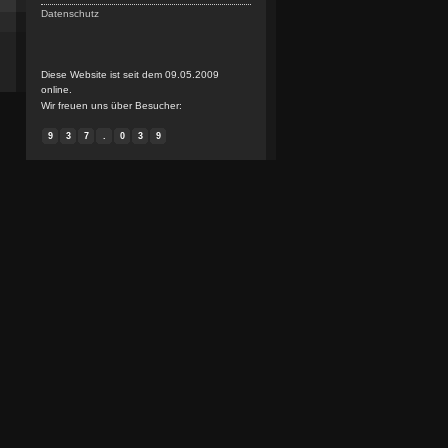
Datenschutz
Diese Website ist seit dem 09.05.2009
online.
Wir freuen uns über Besucher:
9
3
7
.
0
3
9