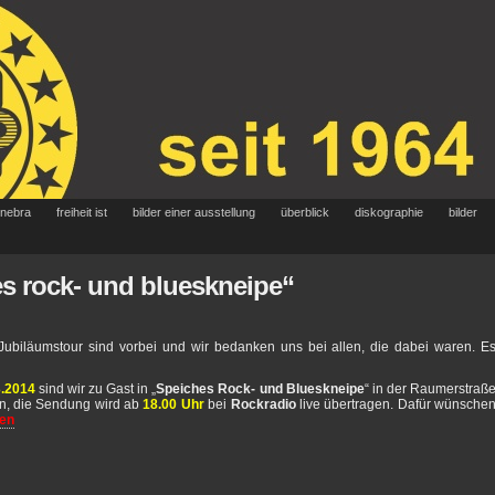
 nebra
freiheit ist
bilder einer ausstellung
überblick
diskographie
bilder
es rock- und blueskneipe“
Jubiläumstour sind vorbei und wir bedanken uns bei allen, die dabei waren. E
3.2014
sind wir zu Gast in „
Speiches Rock- und Blueskneipe
“ in der Raumerstraß
ann, die Sendung wird ab
18.00 Uhr
bei
Rockradio
live übertragen. Dafür wünsche
ren