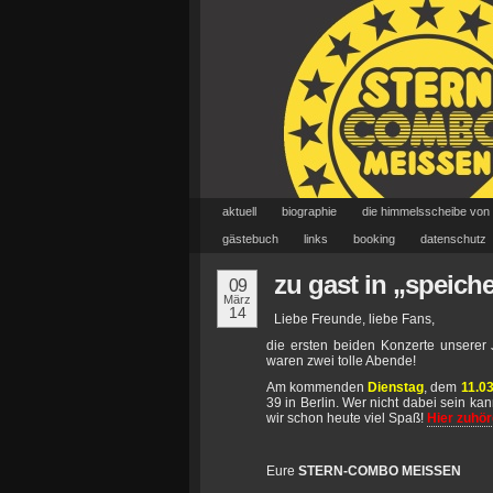
aktuell
biographie
die himmelsscheibe von
gästebuch
links
booking
datenschutz
zu gast in „speich
09
März
14
Liebe Freunde, liebe Fans,
die ersten beiden Konzerte unserer 
waren zwei tolle Abende!
Am kommenden
Dienstag
, dem
11.0
39 in Berlin. Wer nicht dabei sein k
wir schon heute viel Spaß!
Hier zuhö
Eure
STERN-COMBO MEISSEN