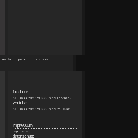
media
presse
konzerte
facebook
s
STERN-COMBO MEISSEN bei Facebook
youtube
e
STERN-COMBO MEISSEN bei YouTube
n
impressum
Impressum
datenschutz