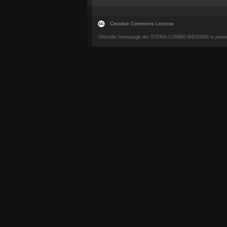
Creative Commons License
Offizielle Homepage der STERN-COMBO MEISSEN is powe