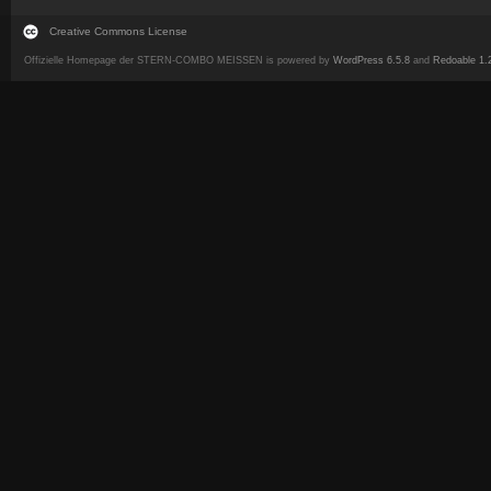
Creative Commons License
Offizielle Homepage der STERN-COMBO MEISSEN is powered by
WordPress 6.5.8
and
Redoable 1.