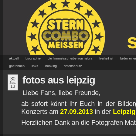
aktuell
biographie
die himmelsscheibe von nebra
freiheit ist
bilder eine
gästebuch
links
booking
datenschutz
fotos aus leipzig
30
Sep.
13
Liebe Fans, liebe Freunde,
ab sofort könnt Ihr Euch in der Bilder
Konzerts am
27.09.2013
in der
Leipzig
Herzlichen Dank an die Fotografen Mat