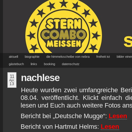
aktuell
biographie
die himmelsscheibe von nebra
freiheit ist
bilder eine
gästebuch
links
booking
datenschutz
nachlese
11
Apr.
13
Heute wurden zwei umfangreiche Beri
08.04. veröffentlicht. Klickt einfach 
lesen und Euch auch weitere Fotos an
Bericht bei „Deutsche Mugge“:
Lesen
Bericht von Hartmut Helms:
Lesen