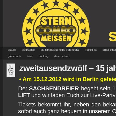
aktuell
biographie
die himmelsscheibe von nebra
freiheit ist
bilder eine
gästebuch
links
booking
datenschutz
zweitausendzwölf – 15 ja
01
Nov.
12
• Am 15.12.2012 wird in Berlin gefeie
Der
SACHSENDREIER
begeht sein 1
LIFT
und wir laden Euch zur Live-Party 
Tickets bekommt Ihr, neben den bekan
sofort auch ganz bequem in unserem O