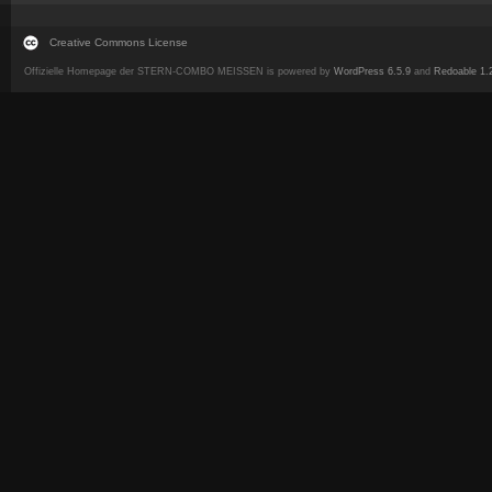
Creative Commons License
Offizielle Homepage der STERN-COMBO MEISSEN is powered by
WordPress 6.5.9
and
Redoable 1.