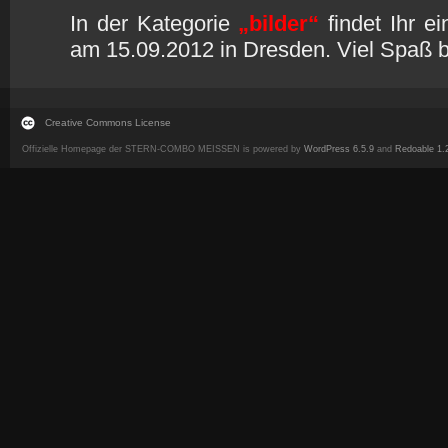
In der Kategorie
„bilder“
findet Ihr e
am 15.09.2012 in Dresden. Viel Spaß 
Creative Commons License
Offizielle Homepage der STERN-COMBO MEISSEN is powered by
WordPress 6.5.9
and
Redoable 1.