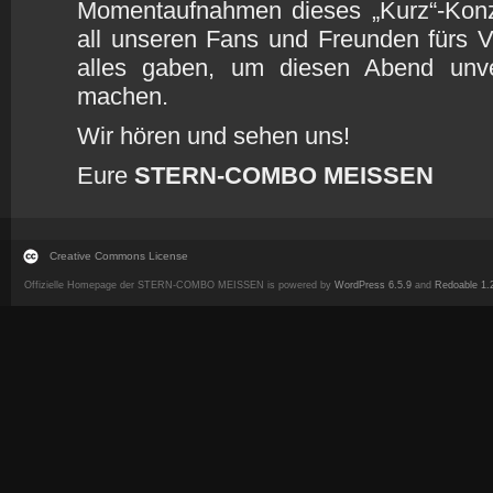
Momentaufnahmen dieses „Kurz“-Konz
all unseren Fans und Freunden fürs V
alles gaben, um diesen Abend unve
machen.
Wir hören und sehen uns!
Eure
STERN-COMBO MEISSEN
Creative Commons License
Offizielle Homepage der STERN-COMBO MEISSEN is powered by
WordPress 6.5.9
and
Redoable 1.