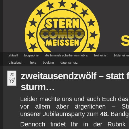
aktuell
biographie
die himmelsscheibe von nebra
freiheit ist
bilder eine
gästebuch
links
booking
datenschutz
zweitausendzwölf – statt 
20
Juni
12
sturm…
Leider machte uns und auch Euch das
vor allem aber ärgerlichen – St
unserer Jubiläumsparty zum
48.
Bandge
Dennoch findet Ihr in der Rubri