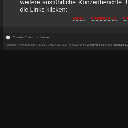
weitere ausführliche Konzertberichte. 
die Links klicken:
Leipzig
Dresden (Teil 1)
Dre
Creative Commons License
Offizielle Homepage der STERN-COMBO MEISSEN is powered by
WordPress 6.5.9
and
Redoable 1.