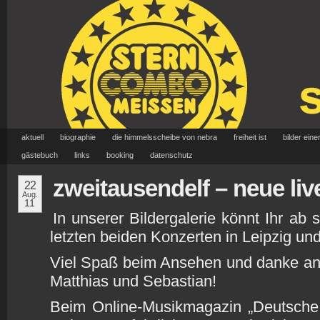
aktuell
biographie
die himmelsscheibe von nebra
freiheit ist
bilder eine
gästebuch
links
booking
datenschutz
zweitausendelf – neue liv
22
Aug.
11
In unserer Bildergalerie könnt Ihr ab
letzten beiden Konzerten in Leipzig u
Viel Spaß beim Ansehen und danke an d
Matthias und Sebastian!
Beim Online-Musikmagazin „Deutsche 