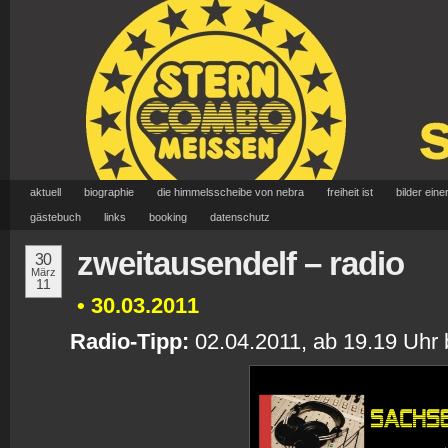
aktuell
biographie
die himmelsscheibe von nebra
freiheit ist
bilder eine
gästebuch
links
booking
datenschutz
zweitausendelf – radio
30
März
11
• 30.03.2011
R
adi
o-Tipp:
02.04.2011, ab 19.19 Uhr b