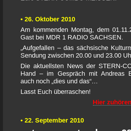
• 26. Oktober 2010
A
m kommenden Montag, dem 01.11.20
Gast bei MDR 1 RADIO SACHSEN.
„Aufgefallen – das sächsische Kultur
Sendung zwischen 20.00 und 23.00 Uh
D
ie aktuellsten News der STERN-
Hand – im Gespräch mit Andreas Be
auch noch „dies und das“…
L
asst Euch überraschen!
H
i
er zuhören
•
22. September 2010