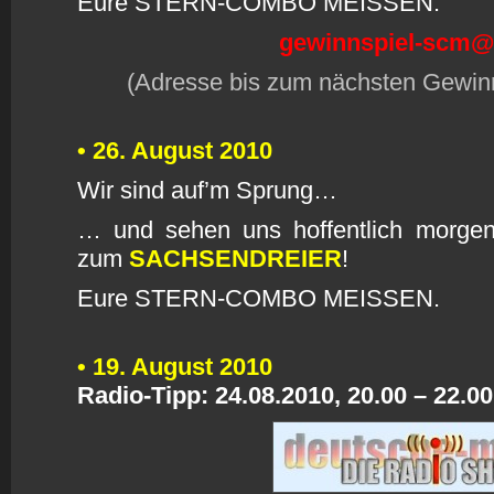
Eure STERN-COMBO MEISSEN.
gewinnspiel-scm@
(
Adresse bis zum nächsten Gewinns
• 26. August 2010
W
i
r sind auf’m Sprung…
… und sehen uns hoffentlich morgen
zum
S
ACHSENDREIER
!
Eure STERN-COMBO MEISSEN.
• 19. August 2010
R
adio-Tipp: 24.08.2010, 20.00 – 22.0