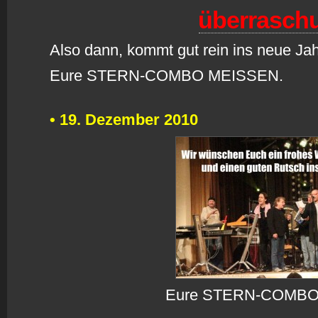
ü
berrasch
A
lso dann, kommt gut rein ins neue Ja
Eure STERN-COMBO MEISSEN.
•
19. Dezember 2010
E
ure STERN-COMBO