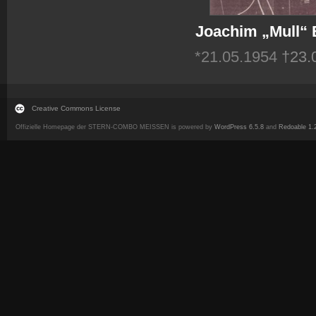
Joachim „Mull“
*21.05.1954
†23.
Creative Commons License
Offizielle Homepage der STERN-COMBO MEISSEN is powered by
WordPress 6.5.8
and
Redoable 1.