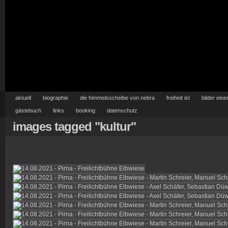
aktuell
biographie
die himmelsscheibe von nebra
freiheit ist
bilder eine
gästebuch
links
booking
datenschutz
images tagged "kultur"