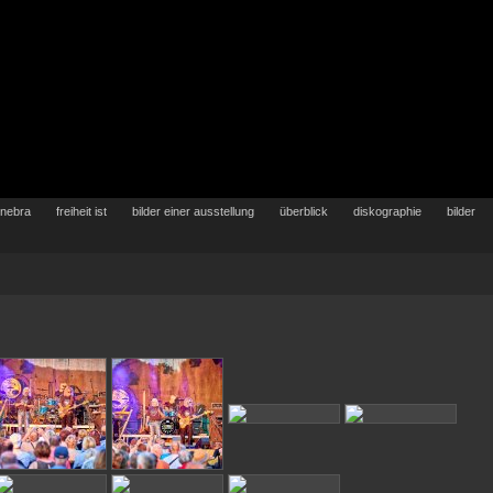
 nebra
freiheit ist
bilder einer ausstellung
überblick
diskographie
bilder