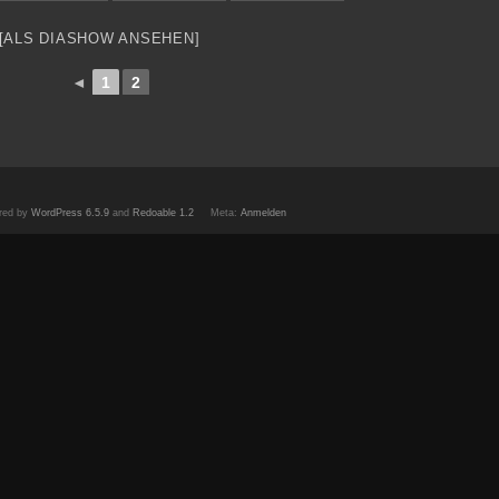
[ALS DIASHOW ANSEHEN]
◄
1
2
red by
WordPress 6.5.9
and
Redoable 1.2
Meta:
Anmelden