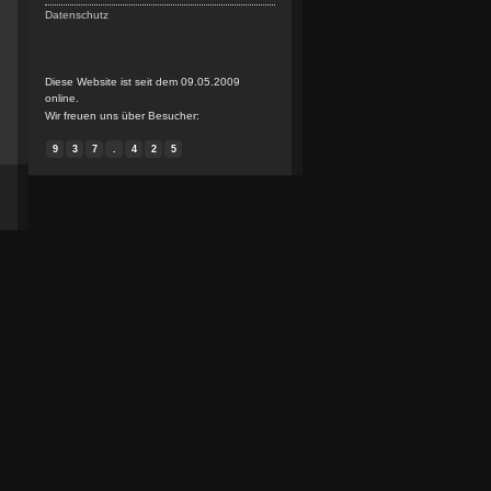
Datenschutz
Diese Website ist seit dem 09.05.2009
online.
Wir freuen uns über Besucher:
9
3
7
.
4
2
5