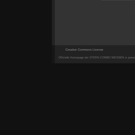
Creative Commons License
Offizielle Homepage der STERN-COMBO MEISSEN is powe