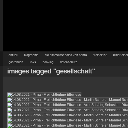
aktuell
biographie
die himmelsscheibe von nebra
freiheit ist
bilder eine
gästebuch
links
booking
datenschutz
images tagged "gesellschaft"