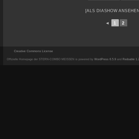
[ALS DIASHOW ANSEHEN
◄
1
2
Creative Commons License
Offizielle Homepage der STERN-COMBO MEISSEN is powered by
WordPress 6.5.9
and
Redoable 1.