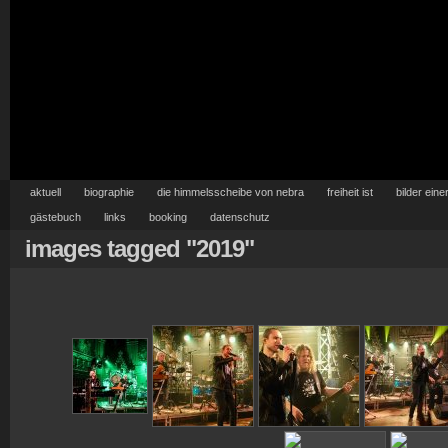
aktuell
biographie
die himmelsscheibe von nebra
freiheit ist
bilder eine
gästebuch
links
booking
datenschutz
images tagged "2019"