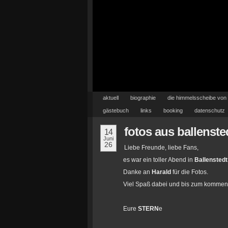
aktuell
biographie
die himmelsscheibe von
gästebuch
links
booking
datenschutz
fotos aus ballenste
14
Juni
26
Liebe Freunde, liebe Fans,
es war ein toller Abend in
Ballenstedt
Danke an
Harald
für die Fotos.
Viel Spaß dabei und bis zum komme
Eure
STERN
e