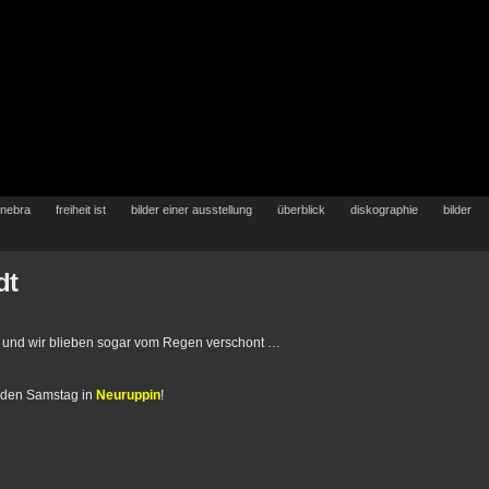
 nebra
freiheit ist
bilder einer ausstellung
überblick
diskographie
bilder
dt
und wir blieben sogar vom Regen verschont …
nden Samstag in
Neuruppin
!