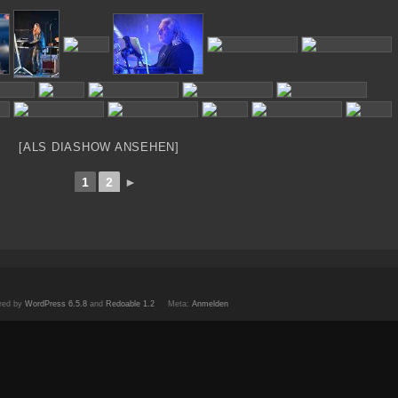
[ALS DIASHOW ANSEHEN]
1
2
►
red by
WordPress 6.5.8
and
Redoable 1.2
Meta:
Anmelden