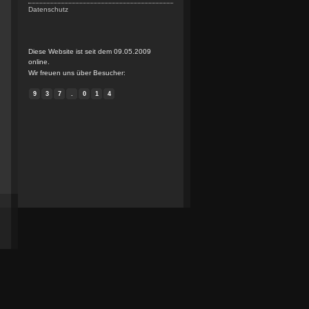
Datenschutz
Diese Website ist seit dem 09.05.2009
online.
Wir freuen uns über Besucher:
9
3
7
.
0
1
4