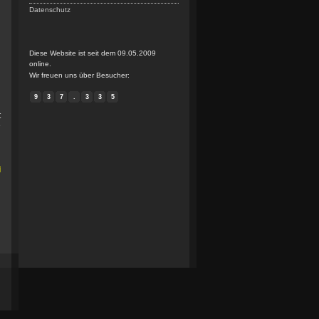
Datenschutz
Diese Website ist seit dem 09.05.2009
online.
Wir freuen uns über Besucher:
9
3
7
.
3
3
5
t
e
i