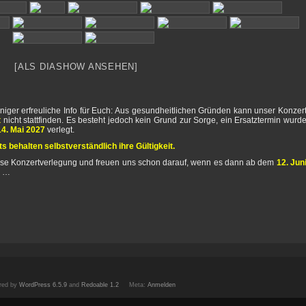
[ALS DIASHOW ANSEHEN]
iger erfreuliche Info für Euch: Aus gesundheitlichen Gründen kann unser Konzer
t
nicht stattfinden. Es besteht jedoch kein Grund zur Sorge, ein Ersatztermin wurd
14. Mai 2027
verlegt.
 behalten selbstverständlich ihre Gültigkeit.
diese Konzertverlegung und freuen uns schon darauf, wenn es dann ab dem
12. Jun
d …
red by
WordPress 6.5.9
and
Redoable 1.2
Meta:
Anmelden