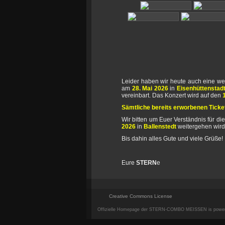
Leider haben wir heute auch eine wen
am
28. Mai 2026
in
Eisenhüttenstad
vereinbart. Das Konzert wird auf den
Sämtliche bereits erworbenen Tickets
Wir bitten um Euer Verständnis für 
2026
in
Ballenstedt
weitergehen wir
Bis dahin alles Gute und viele Grüße!
Eure
STERN
e
Creative Commons License
Offizielle Homepage der STERN-COMBO MEISSEN is powe