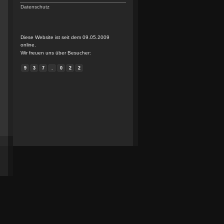
Datenschutz
Diese Website ist seit dem 09.05.2009
online.
Wir freuen uns über Besucher:
9
3
7
.
0
2
2