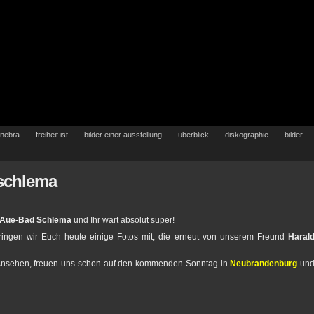
 nebra
freiheit ist
bilder einer ausstellung
überblick
diskographie
bilder
 schlema
Aue-Bad Schlema
und Ihr wart absolut super!
ringen wir Euch heute einige Fotos mit, die erneut von unserem Freund
Haral
Ansehen, freuen uns schon auf den kommenden Sonntag in
Neubrandenburg
un