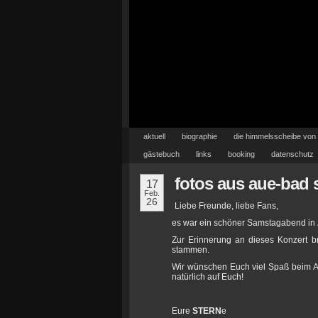
aktuell
biographie
die himmelsscheibe von
gästebuch
links
booking
datenschutz
fotos aus aue-bad
17
Feb.
26
Liebe Freunde, liebe Fans,
es war ein schöner Samstagabend in
Zur Erinnerung an dieses Konzert b
stammen.
Wir wünschen Euch viel Spaß beim 
natürlich auf Euch!
Eure
STERN
e