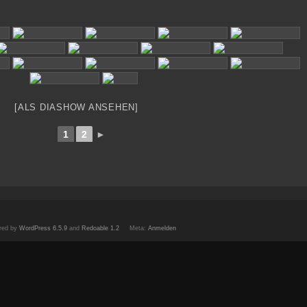
[ALS DIASHOW ANSEHEN]
1
2
►
red by
WordPress 6.5.9
and
Redoable 1.2
Meta:
Anmelden