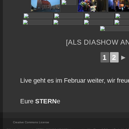
[ALS DIASHOW A
1
2
►
Live geht es im Februar weiter, wir fre
Eure
STERN
e
Creative Commons License