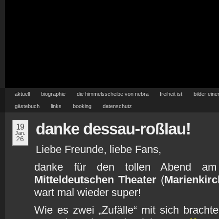
aktuell
biographie
die himmelsscheibe von nebra
freiheit ist
bilder eine
gästebuch
links
booking
datenschutz
danke dessau-roßlau!
19
Jan.
26
Liebe Freunde, liebe Fans,
danke für den tollen Abend am 
Mitteldeutschen Theater
(
Marienkir
wart mal wieder super!
Wie es zwei „Zufälle“ mit sich bracht