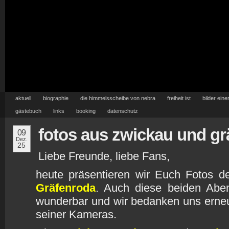
aktuell
biographie
die himmelsscheibe von nebra
freiheit ist
bilder eine
gästebuch
links
booking
datenschutz
fotos aus zwickau und gr
09
Dez.
25
Liebe Freunde, liebe Fans,
heute präsentieren wir Euch Fotos d
Gräfenroda
. Auch diese beiden Abe
wunderbar und wir bedanken uns erne
seiner Kameras.