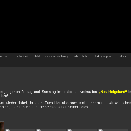
 nebra
freiheit ist
bilder einer ausstellung
überblick
diskographie
bilder
vergangenen Freitag und Samstag im restlos ausverkauften
„Neu-Helgoland“
i
pitze!
ar wieder dabei, Ihr könnt Euch hier also noch mal erinnern und wir wünsche
 konnten, ebenfalls viel Freude beim Ansehen seiner Fotos …