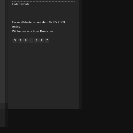
Datenschutz
Diese Website ist seit dem 09.05.2009
online.
Wir freuen uns über Besucher:
9
3
6
.
9
2
7