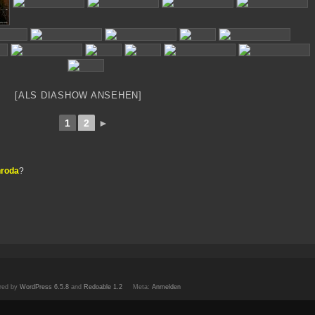
[ALS DIASHOW ANSEHEN]
1
2
►
nroda
?
red by
WordPress 6.5.8
and
Redoable 1.2
Meta:
Anmelden