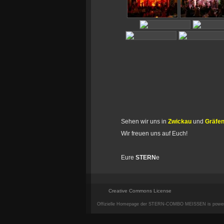
Sehen wir uns in
Zwickau
und
Gräfe
Wir freuen uns auf Euch!
Eure
STERN
e
Creative Commons License
Offizielle Homepage der STERN-COMBO MEISSEN is powe