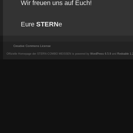
Wir freuen uns auf Euch!
Eure
STERN
e
Creative Commons License
Offizielle Homepage der STERN-COMBO MEISSEN is powered by
WordPress 6.5.9
and
Redoable 1.