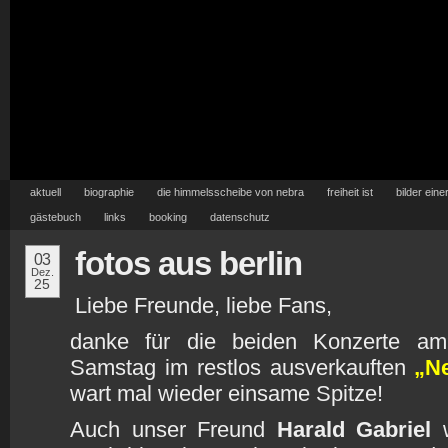
aktuell
biographie
die himmelsscheibe von nebra
freiheit ist
bilder eine
gästebuch
links
booking
datenschutz
fotos aus berlin
03
Dez.
25
Liebe Freunde, liebe Fans,
danke für die beiden Konzerte am
Samstag im restlos ausverkauften
„N
wart mal wieder einsame Spitze!
Auch unser Freund
Harald Gabriel
w