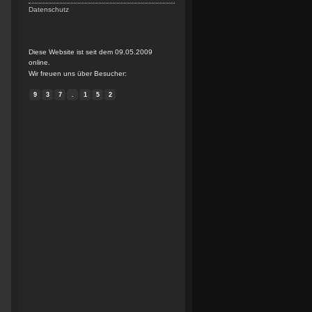
Datenschutz
Diese Website ist seit dem 09.05.2009
online.
Wir freuen uns über Besucher:
9
3
7
.
1
5
2