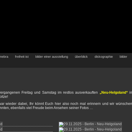
 nebra
freiheit ist
bilder einer ausstellung
überblick
diskographie
bilder
vergangenen Freitag und Samstag im restlos ausverkauften
„Neu-Helgoland“
i
pitze!
ar wieder dabei, Ihr könnt Euch hier also noch mal erinnern und wir wünsche
 konnten, ebenfalls viel Freude beim Ansehen seiner Fotos …