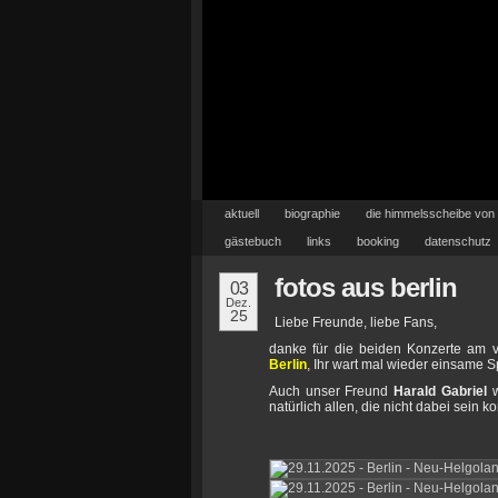
aktuell
biographie
die himmelsscheibe von
gästebuch
links
booking
datenschutz
fotos aus berlin
03
Dez.
25
Liebe Freunde, liebe Fans,
danke für die beiden Konzerte am 
Berlin
, Ihr wart mal wieder einsame S
Auch unser Freund
Harald Gabriel
w
natürlich allen, die nicht dabei sein