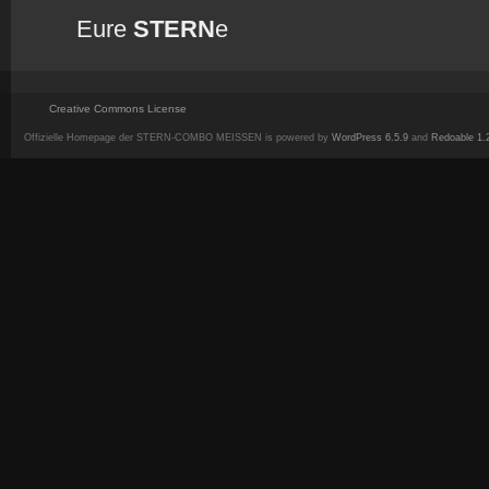
Eure
STERN
e
Creative Commons License
Offizielle Homepage der STERN-COMBO MEISSEN is powered by
WordPress 6.5.9
and
Redoable 1.