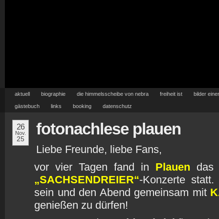
aktuell
biographie
die himmelsscheibe von nebra
freiheit ist
bilder eine
gästebuch
links
booking
datenschutz
fotonachlese plauen
26
Nov.
25
Liebe Freunde, liebe Fans,
vor vier Tagen fand in
Plauen
das F
„SACHSENDREIER“
-Konzerte statt
sein und den Abend gemeinsam mit
K
genießen zu dürfen!