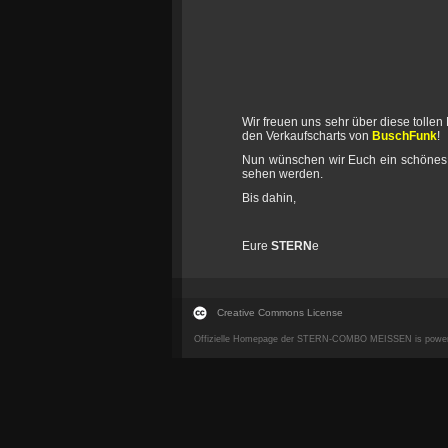
Wir freuen uns sehr über diese tollen
den Verkaufscharts von
BuschFunk
!
Nun wünschen wir Euch ein schönes 
sehen werden.
Bis dahin,
Eure
STERN
e
Creative Commons License
Offizielle Homepage der STERN-COMBO MEISSEN is powe