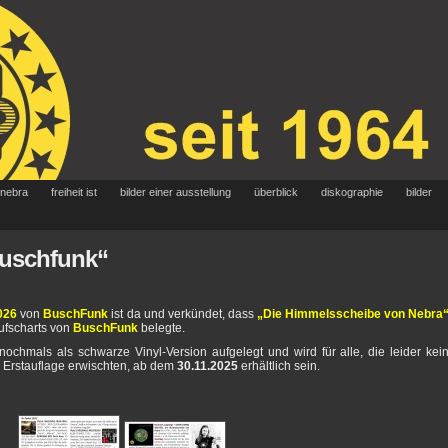
 nebra
freiheit ist
bilder einer ausstellung
überblick
diskographie
bilder
buschfunk“
026
von
BuschFunk
ist da und verkündet, dass
„Die Himmelsscheibe von Nebra
aufscharts von
BuschFunk
belegte.
chmals als schwarze Vinyl-Version aufgelegt und wird für alle, die leider kei
n Erstauflage erwischten, ab dem
30.11.2025
erhältlich sein.