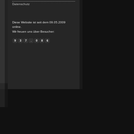
Datenschutz
Diese Website ist seit dem 09.05.2009
online.
Wir freuen uns über Besucher:
n
9
3
7
.
0
8
6
e