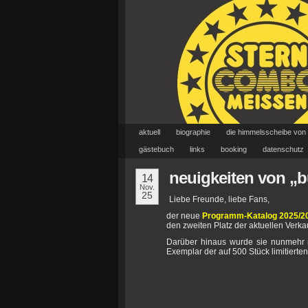
aktuell
biographie
die himmelsscheibe von
gästebuch
links
booking
datenschutz
neuigkeiten von „
14
Nov.
25
Liebe Freunde, liebe Fans,
der neue
Programm-Katalog 2025/2
den zweiten Platz der aktuellen Verk
Darüber hinaus wurde sie nunmehr no
Exemplar der auf 500 Stück limitierte