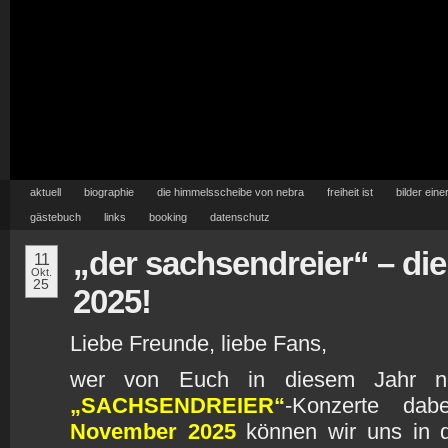
aktuell
biographie
die himmelsscheibe von nebra
freiheit ist
bilder eine
gästebuch
links
booking
datenschutz
„der sachsendreier“ – die
11
Okt.
25
2025!
Liebe Freunde, liebe Fans,
wer von Euch in diesem Jahr no
„SACHSENDREIER“
-Konzerte da
November 2025
können wir uns in 