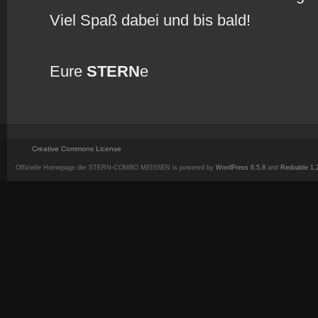
Viel Spaß dabei und bis bald!
Eure
STERN
e
Creative Commons License
Offizielle Homepage der STERN-COMBO MEISSEN is powered by
WordPress 6.5.8
and
Redoable 1.