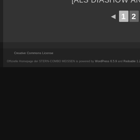
[ALS DIASHOW A
◄
1
2
Creative Commons License
Offizielle Homepage der STERN-COMBO MEISSEN is powered by
WordPress 6.5.9
and
Redoable 1.