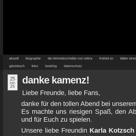
aktuell
biographie
die himmelsscheibe von nebra
freiheit ist
bilder eine
gästebuch
links
booking
datenschutz
danke kamenz!
25
Jan.
25
Liebe Freunde, liebe Fans,
danke für den tollen Abend bei unser
Es machte uns riesigen Spaß, den Ab
und für Euch zu spielen.
Unsere liebe Freundin
Karla Kotzsch