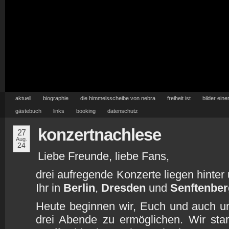
aktuell
biographie
die himmelsscheibe von nebra
freiheit ist
bilder eine
gästebuch
links
booking
datenschutz
konzertnachlese
27
Aug.
24
Liebe Freunde, liebe Fans,
drei aufregende Konzerte liegen hinter
Ihr in
Berlin
,
Dresden
und
Senftenber
Heute beginnen wir, Euch und auch un
drei Abende zu ermöglichen. Wir sta