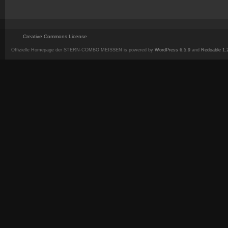
Creative Commons License
Offizielle Homepage der STERN-COMBO MEISSEN is powered by
WordPress 6.5.9
and
Redoable 1.