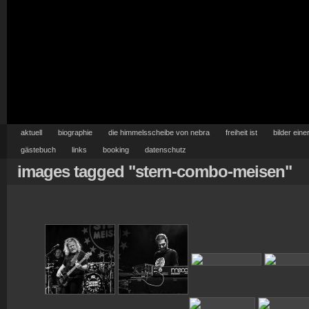
aktuell
biographie
die himmelsscheibe von nebra
freiheit ist
bilder eine
gästebuch
links
booking
datenschutz
images tagged "stern-combo-meisen"