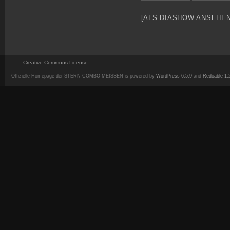
[ALS DIASHOW ANSEHEN
Creative Commons License
Offizielle Homepage der STERN-COMBO MEISSEN is powered by
WordPress 6.5.9
and
Redoable 1.