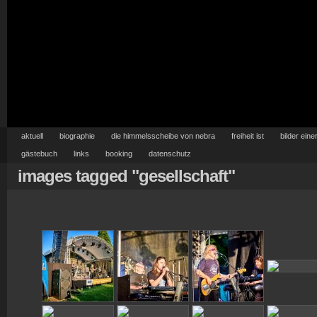
aktuell
biographie
die himmelsscheibe von nebra
freiheit ist
bilder eine
gästebuch
links
booking
datenschutz
images tagged "gesellschaft"