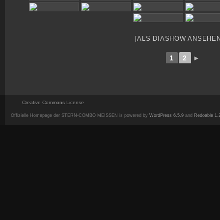
[ALS DIASHOW ANSEHEN
1
2
►
Creative Commons License
Offizielle Homepage der STERN-COMBO MEISSEN is powered by
WordPress 6.5.9
and
Redoable 1.