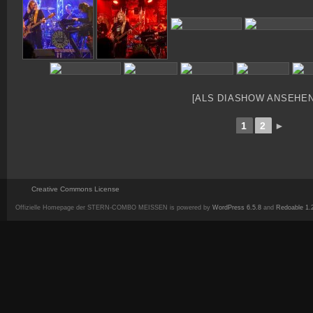
[ALS DIASHOW ANSEHEN
1
2
►
Creative Commons License
Offizielle Homepage der STERN-COMBO MEISSEN is powered by
WordPress 6.5.8
and
Redoable 1.