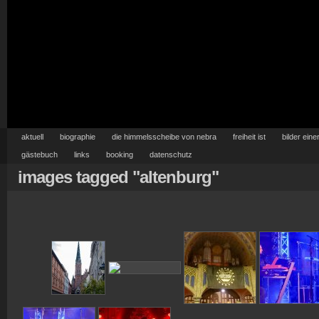
aktuell
biographie
die himmelsscheibe von nebra
freiheit ist
bilder eine
gästebuch
links
booking
datenschutz
images tagged "altenburg"