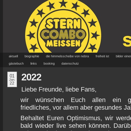
aktuell
biographie
die himmelsscheibe von nebra
freiheit ist
bilder eine
gästebuch
links
booking
datenschutz
2022
01
Jan.
22
Liebe Freunde, liebe Fans,
wir wünschen Euch allen ein glü
friedliches, vor allem aber gesundes J
Behaltet Euren Optimismus, wir wer
bald wieder live sehen können. Darüb