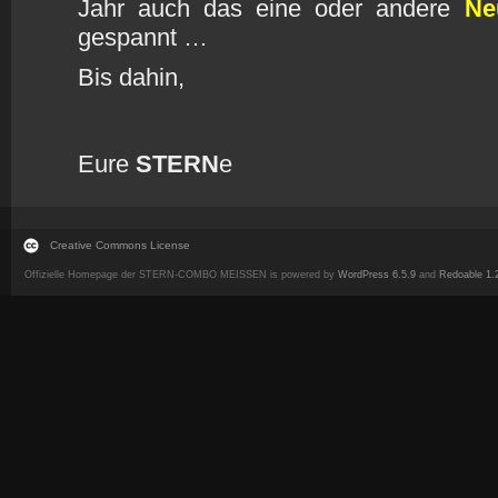
Jahr auch das eine oder andere
Ne
gespannt …
Bis dahin,
Eure
STERN
e
Creative Commons License
Offizielle Homepage der STERN-COMBO MEISSEN is powered by
WordPress 6.5.9
and
Redoable 1.