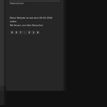
Datenschutz
Diese Website ist seit dem 09.05.2009
online.
Wir freuen uns über Besucher:
9
3
7
.
2
1
8