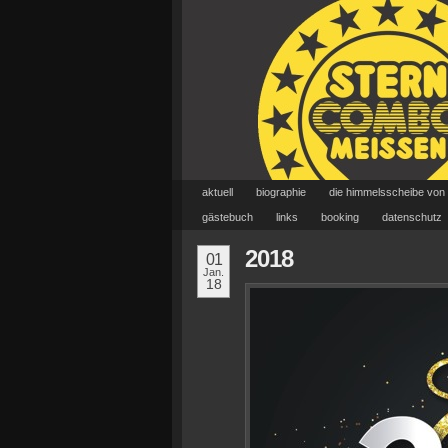
aktuell
biographie
die himmelsscheibe von
gästebuch
links
booking
datenschutz
2018
01
Jan.
18