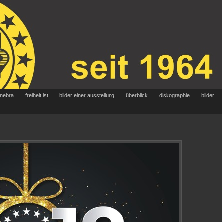
 nebra
freiheit ist
bilder einer ausstellung
überblick
diskographie
bilder