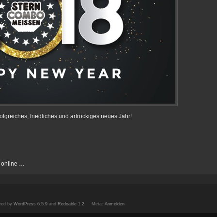
greiches, friedliches und artrockiges neues Jahr!
 online …
red by
WordPress 6.5.9
and
Redoable 1.2
Meta:
Anmelden