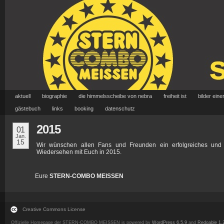
aktuell
biographie
die himmelsscheibe von nebra
freiheit ist
bilder eine
gästebuch
links
booking
datenschutz
2015
01
Jan.
15
Wir wünschen allen Fans und Freunden ein erfolgreiches und
Wiedersehen mit Euch in 2015.
Eure
STERN-COMBO MEISSEN
Creative Commons License
Offizielle Homepage der STERN-COMBO MEISSEN is powered by
WordPress 6.5.9
and
Redoable 1.