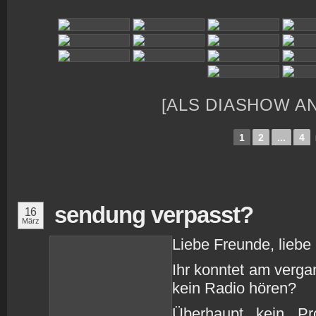
[ALS DIASHOW A
1
2
...
4
sendung verpasst?
16
März
Liebe Freunde, liebe
Ihr konntet am verg
kein Radio hören?
Überhaupt kein Pr