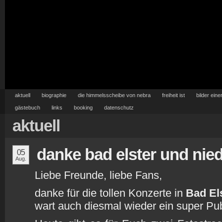
aktuell
biographie
die himmelsscheibe von nebra
freiheit ist
bilder eine
gästebuch
links
booking
datenschutz
aktuell
danke bad elster und nie
05
Aug.
Liebe Freunde, liebe Fans,
danke für die tollen Konzerte in
Bad El
wart auch diesmal wieder ein super Pu