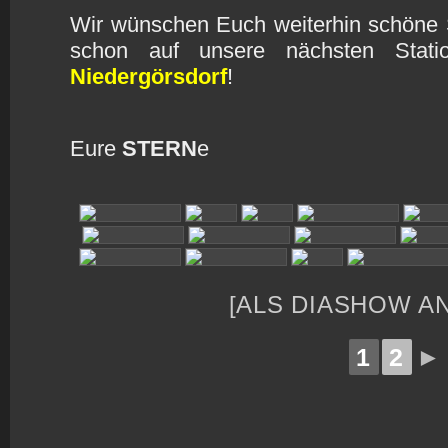
Wir wünschen Euch weiterhin schöne
schon auf unsere nächsten Stat
Niedergörsdorf
!
Eure
STERN
e
[ALS DIASHOW A
1
2
►