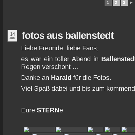
1
2
3
►
fotos aus ballenstedt
14
Juni
Liebe Freunde, liebe Fans,
es war ein toller Abend in
Ballensted
Regen verschont …
Danke an
Harald
für die Fotos.
Viel Spaß dabei und bis zum kommen
Eure
STERN
e