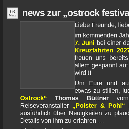
news zur „ostrock festiva
03
März
Liebe Freunde, lieb
im kommenden Jah
7. Juni
bei einer d
Kreuzfahrten 202
freuen uns bereits
allem gespannt auf 
wird!!!
Um Eure und auc
etwas zu stillen, l
Ostrock“
Thomas Büttner
vom i
Reiseveranstalter
„Polster & Pohl“
i
ausführlich über Neuigkeiten zu pla
Details von ihm zu erfahren …