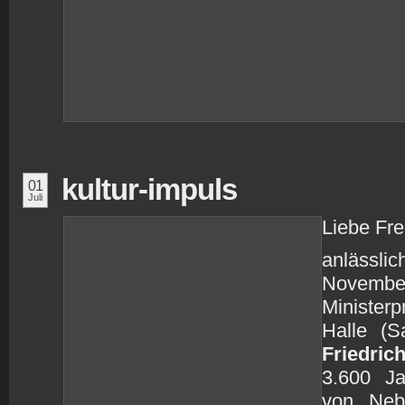
kultur-impuls
01
Juli
Liebe Fre
anlässli
November
Ministerp
Halle (S
Friedric
3.600 Ja
von Nebr