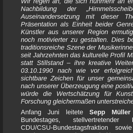
Wir regen an, die sich nunmehr an ei
Nachbildung der „Himmelssche
Auseinandersetzung mit dieser T
Präsentation als Einheit beider Gen
Künstler aus unserer Region ermutig
noch motivierter zu gestalten. Dies be
traditionsreiche Szene der Musikerinn
seit Jahrzehnten das kulturelle Profil 
statt Stillstand – ihre kreative Wei
03.10.1990 nach wie vor erfolgreic
sichtbare Zeichen für unser gemeins
nach unserer Überzeugung eine positi
würde die Wertschätzung für Kunsts
Forschung gleichermaßen unterstreiche
Anfang Juni leitete
Sepp Müller
Bundestages, stellvertretender F
CDU/CSU-Bundestagsfraktion sowi